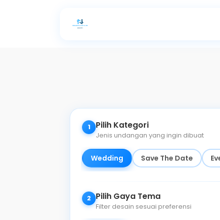
Pilih Kategori
1
Jenis undangan yang ingin dibuat
Wedding
Save The Date
Ev
Pilih Gaya Tema
2
Filter desain sesuai preferensi