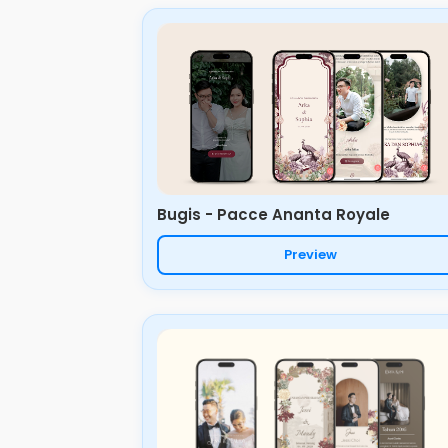
Bugis - Pacce Ananta Royale
Preview