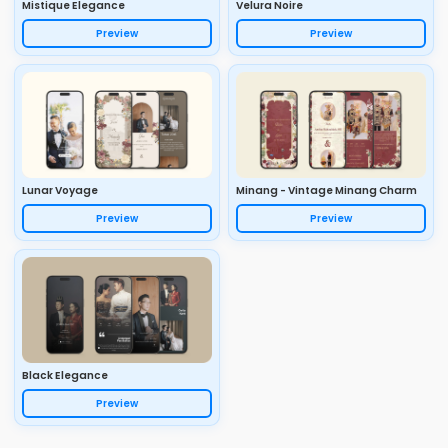
Mistique Elegance
Velura Noire
Preview
Preview
Lunar Voyage
Minang - Vintage Minang Charm
Preview
Preview
Black Elegance
Preview