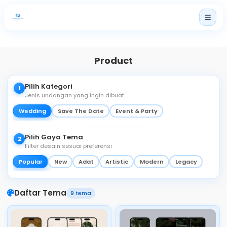
Home
Paket
Product
Produk
Pilih Kategori
1
Harga
Jenis undangan yang ingin dibuat
Produk Lainnya
Wedding
Save The Date
Event & Party
Blog
Pilih Gaya Tema
2
Filter desain sesuai preferensi
Popular
New
Adat
Artistic
Modern
Legacy
Login
Daftar Tema
9 tema