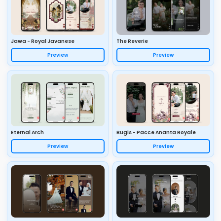
Jawa - Royal Javanese
The Reverie
Preview
Preview
Eternal Arch
Bugis - Pacce Ananta Royale
Preview
Preview