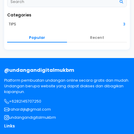
Categories
TIPS
3
Popular
Recent
@undangandigitalmukbm
Platform pembuatan undangan online secara gratis dan mudah.
Undangan berupa website yang dapat diakses dan dibagikan
kapanpun.
+6282145707250
rahardijk@gmail.com
undangandigitalmukbm
Links