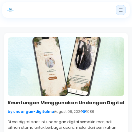
Home
Paket
Produk
Harga
Produk Lainnya
Blog
Keuntungan Menggunakan Undangan Digital
Login
by undangan-digitalmu
August 06, 2024
1086
Di era digital saat ini, undangan digital semakin menjadi
pilihan utama untuk berbagai acara, mulai dari pernikahan