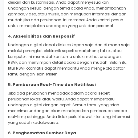
desain dan kustomisasi. Anda dapat menyesuaikan
undangan sesuai dengan tema acara Anda, menambahkan
gambar, video, atau musik, dan mengubah informasi dengan
mudah jika ada perubahan. Ini memberi Anda kontrol penuh
untuk menciptakan undangan yang unik dan personal.
4.
Aksesibilitas dan Responsif
Undangan digital dapat diakses kapan saja dan di mana saja
melalui perangkat elektronik seperti smartphone, tablet, atau
komputer. Ini memudahkan tamu untuk melihat undangan,
RSVP, dan menyimpan detail acara dengan mudah. Selain itu,
fitur RSVP otomatis dapat membantu Anda mengelola daftar
tamu dengan lebih efisien.
5.
Pembaruan Real-Time dan Notifikasi
Jika ada perubahan mendadak dalam acara, seperti
perubahan lokasi atau waktu, Anda dapat memperbarui
undangan digital dengan cepat. Semua tamu yang telah
menerima undangan akan mendapatkan pembaruan secara
real-time, sehingga Anda tidak perlu khawatir tentang informasi
yang sudah kadaluwarsa.
6.
Penghematan Sumber Daya