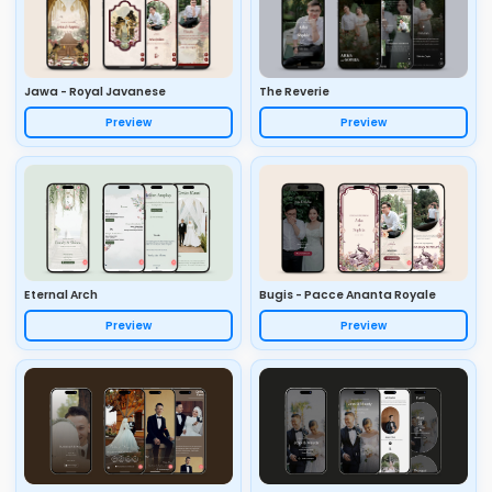
Jawa - Royal Javanese
The Reverie
Preview
Preview
Eternal Arch
Bugis - Pacce Ananta Royale
Preview
Preview