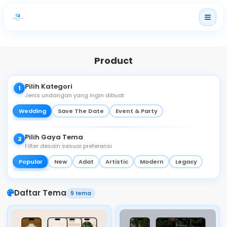
Home
Paket
Product
Produk
Pilih Kategori
1
Harga
Jenis undangan yang ingin dibuat
Produk Lainnya
Wedding
Save The Date
Event & Party
Blog
Pilih Gaya Tema
2
Filter desain sesuai preferensi
Popular
New
Adat
Artistic
Modern
Legacy
Login
Daftar Tema
9 tema