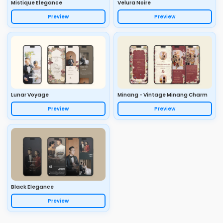
Mistique Elegance
Velura Noire
Preview
Preview
Lunar Voyage
Minang - Vintage Minang Charm
Preview
Preview
Black Elegance
Preview